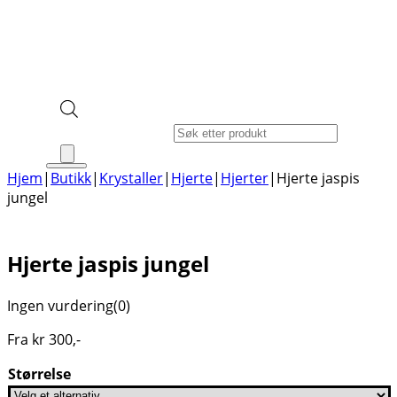
Products search
Hjem
|
Butikk
|
Krystaller
|
Hjerte
|
Hjerter
|
Hjerte jaspis
jungel
Hjerte jaspis jungel
Ingen vurdering
(0)
Fra
kr
300
,-
Størrelse