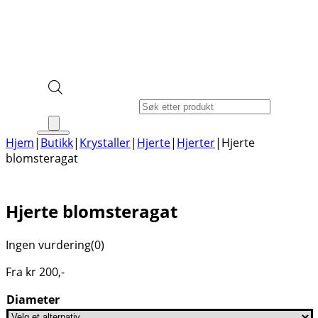
Products search
Hjem
|
Butikk
|
Krystaller
|
Hjerte
|
Hjerter
|
Hjerte
blomsteragat
Hjerte blomsteragat
Ingen vurdering
(0)
Fra
kr
200
,-
Diameter