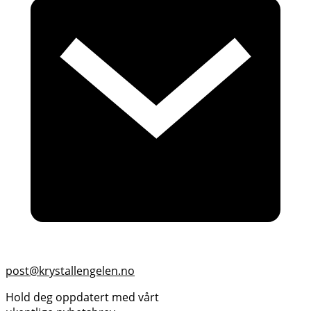
post@krystallengelen.no
Hold deg oppdatert med vårt