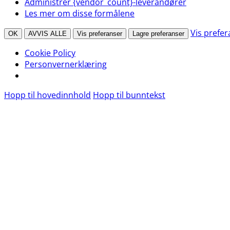
Administrer {vendor_count}-leverandører
Les mer om disse formålene
Vis prefe
OK
AVVIS ALLE
Vis preferanser
Lagre preferanser
Cookie Policy
Personvernerklæring
Hopp til hovedinnhold
Hopp til bunntekst