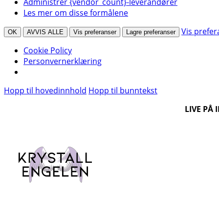
Administrer {vendor_count}-leverandører
Les mer om disse formålene
Vis prefe
OK
AVVIS ALLE
Vis preferanser
Lagre preferanser
Cookie Policy
Personvernerklæring
Hopp til hovedinnhold
Hopp til bunntekst
LIVE PÅ