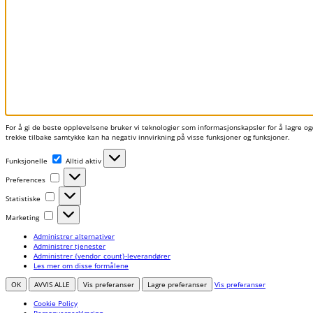
For å gi de beste opplevelsene bruker vi teknologier som informasjonskapsler for å lagre og/e
trekke tilbake samtykke kan ha negativ innvirkning på visse funksjoner og funksjoner.
Funksjonelle
Funksjonelle
Alltid aktiv
Preferences
Preferences
Statistiske
Statistiske
Marketing
Marketing
Administrer alternativer
Administrer tjenester
Administrer {vendor_count}-leverandører
Les mer om disse formålene
OK
AVVIS ALLE
Vis preferanser
Lagre preferanser
Vis preferanser
Cookie Policy
Personvernerklæring