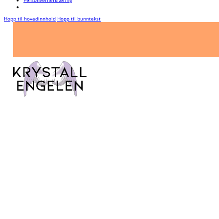
Hopp til hovedinnhold
Hopp til bunntekst