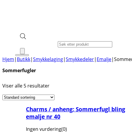
Products search
Hjem
|
Butikk
|
Smykkelaging
|
Smykkedeler
|
Emalje
|
Sommer
Sommerfugler
Viser alle 5 resultater
Charms / anheng: Sommerfugl bling
emalje nr 40
Ingen vurdering
(0)