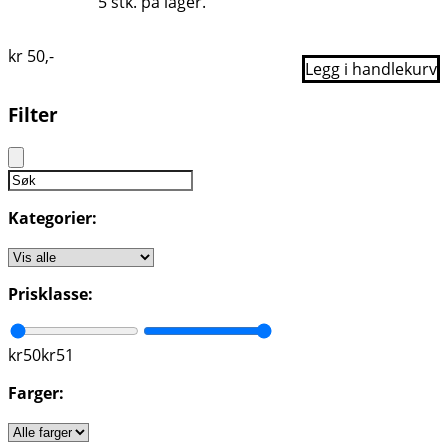
5 stk. på lager.
kr
50
,-
Legg i handlekurv
Filter
Kategorier:
Prisklasse:
kr
50
kr
51
Farger: