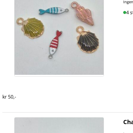
Ingen
4 s
kr
50
,-
Cha