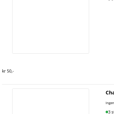
kr
50
,-
Cha
Ingen
3 s