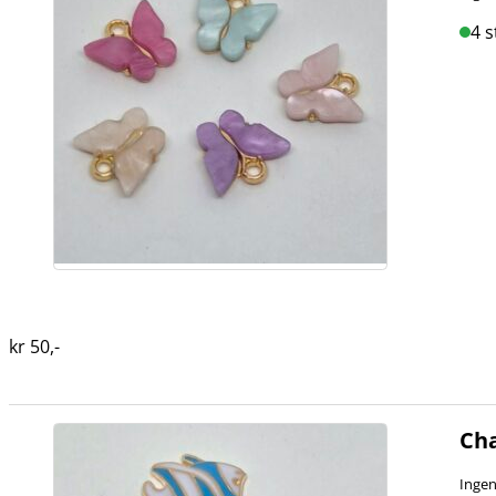
4 s
kr
50
,-
Cha
Ingen