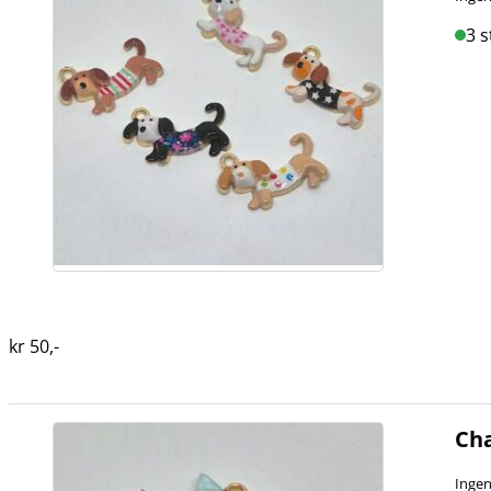
3 s
kr
50
,-
Cha
Ingen