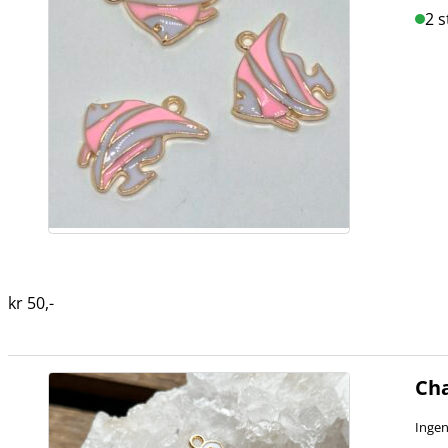
2 s
kr
50
,-
Cha
Ingen