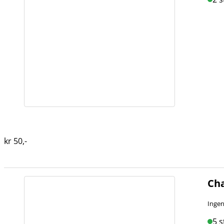
kr
50
,-
Cha
Ingen
5 s