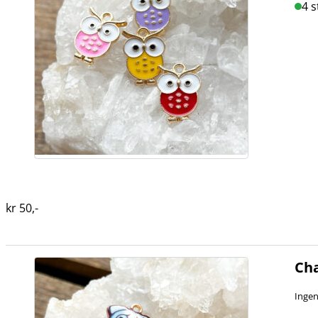
4 s
kr
50
,-
Cha
Ingen