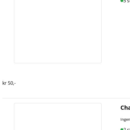
3 s
kr
50
,-
Cha
Ingen
2 s