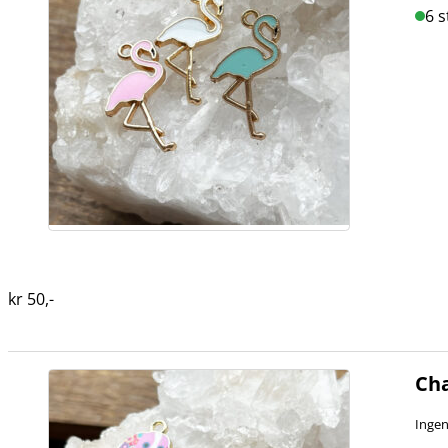
6 s
kr
50
,-
Cha
Ingen