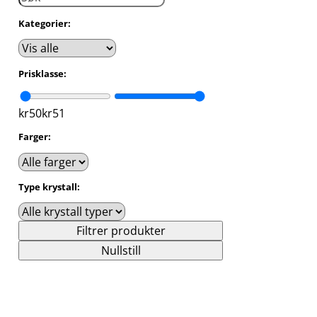
Kategorier:
Prisklasse:
kr
50
kr
51
Farger:
Type krystall:
Filtrer produkter
Nullstill