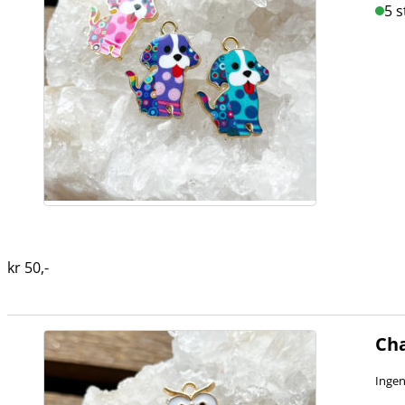
5 s
kr
50
,-
Cha
Ingen