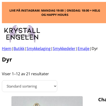
HELG
GRATIS FRAKT PÅ ORDRE OVER 1100,-
L
Hjem
|
Butikk
|
Smykkelaging
|
Smykkedeler
|
Emalje
|
Dyr
Dyr
Viser 1–12 av 21 resultater
Cha