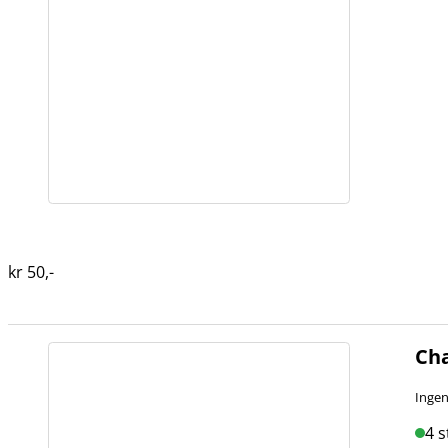
kr
50
,-
Cha
Ingen
4 s