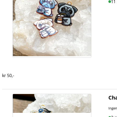
11 
kr
50
,-
Cha
Ingen