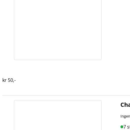
kr
50
,-
Cha
Ingen
7 s