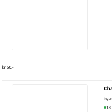
kr
50
,-
Cha
Ingen
13 