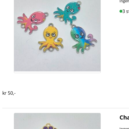
Ingen
3 s
kr
50
,-
Cha
Ingen