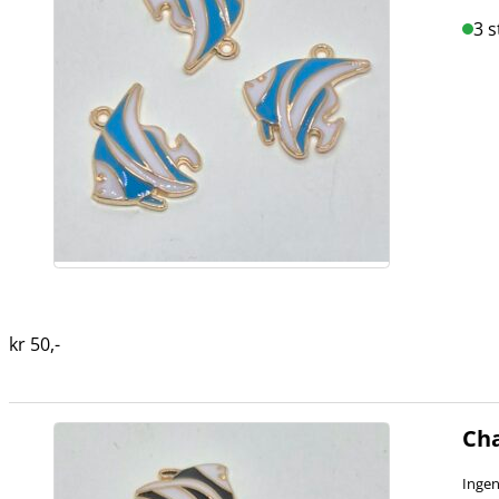
3 s
kr
50
,-
Cha
Ingen