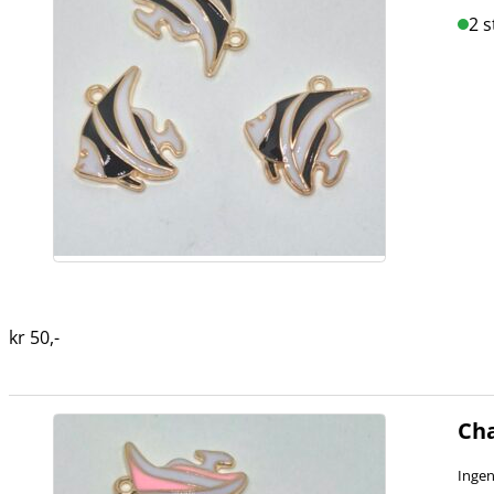
2 s
kr
50
,-
Cha
Ingen