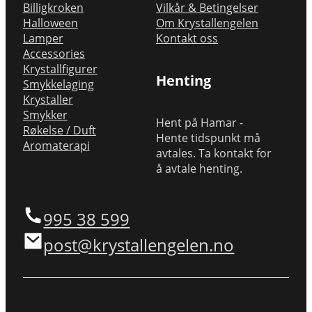
Billigkroken
Vilkår & Betingelser
Halloween
Om Krystallengelen
Lamper
Kontakt oss
Accessories
Krystallfigurer
Henting
Smykkelaging
Krystaller
Smykker
Hent på Hamar -
Røkelse / Duft
Hente tidspunkt må
Aromaterapi
avtales. Ta kontakt for
å avtale henting.
995 38 599
post@krystallengelen.no