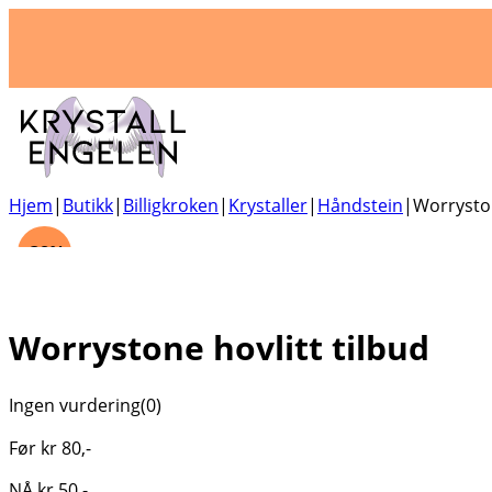
Hjem
|
Butikk
|
Billigkroken
|
Krystaller
|
Håndstein
|
Worryston
-38%
Worrystone hovlitt tilbud
Ingen vurdering
(0)
Før
kr
80
,-
NÅ
kr
50
,-