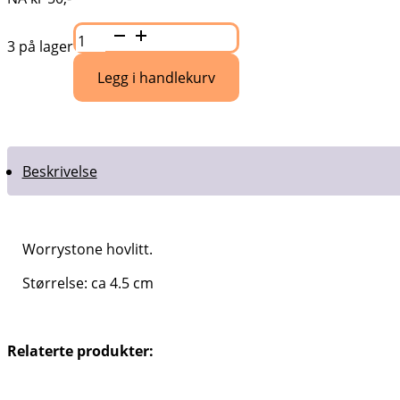
Worrystone
hovlitt
3 på lager
tilbud
antall
Legg i handlekurv
Beskrivelse
Worrystone hovlitt.
Størrelse: ca 4.5 cm
Relaterte produkter: