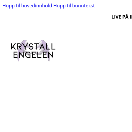
Hopp til hovedinnhold
Hopp til bunntekst
LIVE PÅ