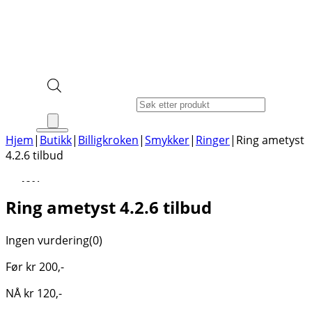
Products search
Hjem
|
Butikk
|
Billigkroken
|
Smykker
|
Ringer
|
Ring ametyst
4.2.6 tilbud
-40%
Ring ametyst 4.2.6 tilbud
Ingen vurdering
(0)
Før
kr
200
,-
NÅ
kr
120
,-