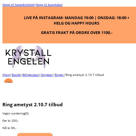
Hopp til hovedinnhold
Hopp til bunntekst
LIVE PÅ INSTAGRAM: MANDAG 19:00 | ONSDAG: 18:00 +
HELG OG HAPPY HOURS
GRATIS FRAKT PÅ ORDRE OVER 1100,-
Hjem
|
Butikk
|
Billigkroken
|
Smykker
|
Ringer
|
Ring ametyst 2.10.7 tilbud
-60%
Ring ametyst 2.10.7 tilbud
Ingen vurdering
(0)
Før
kr
200
,-
NÅ
kr
80
,-