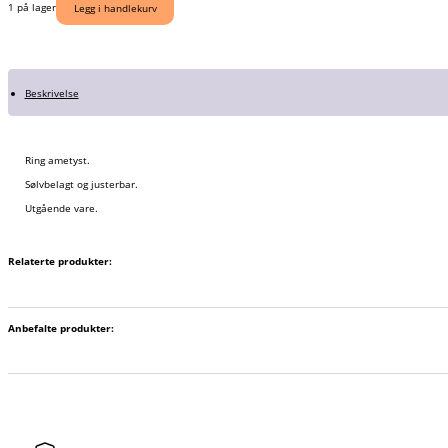
1 på lager
Legg i handlekurv
Beskrivelse
Ring ametyst.
Sølvbelagt og justerbar.
Utgående vare.
Relaterte produkter:
Anbefalte produkter: