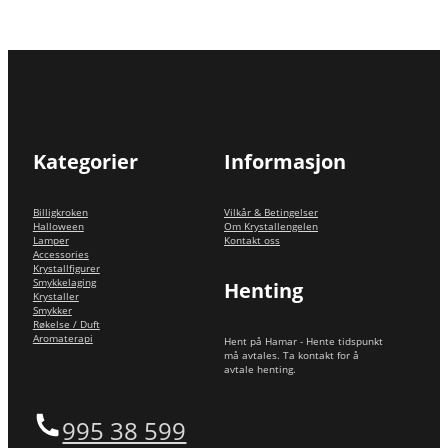
Kategorier
Informasjon
Billigkroken
Vilkår & Betingelser
Halloween
Om Krystallengelen
Lamper
Kontakt oss
Accessories
Krystallfigurer
Smykkelaging
Henting
Krystaller
Smykker
Røkelse / Duft
Aromaterapi
Hent på Hamar - Hente tidspunkt
må avtales. Ta kontakt for å
avtale henting.
995 38 599