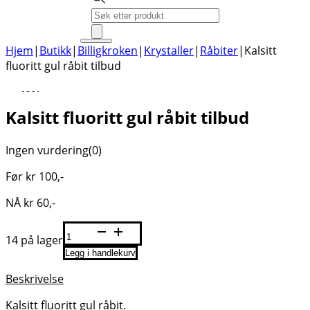
Products
search
Hjem
|
Butikk
|
Billigkroken
|
Krystaller
|
Råbiter
|
Kalsitt
fluoritt gul råbit tilbud
-40%
Kalsitt fluoritt gul råbit tilbud
Ingen vurdering
(0)
Før
kr
100
,-
NÅ
kr
60
,-
Kalsitt
14 på lager
fluoritt
Legg i handlekurv
gul
råbit
Beskrivelse
tilbud
Kalsitt fluoritt gul råbit.
antall