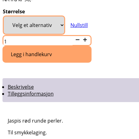
Størrelse
Nullstill
Jaspis
rød
runde
perler
Legg i handlekurv
antall
Beskrivelse
Tilleggsinformasjon
Jaspis rød runde perler.
Til smykkelaging.