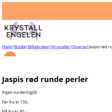
Hjem
|
Butikk
|
Billigkroken
|
Krystaller
|
Diverse
|
Jaspis rød r
-40%
Jaspis rød runde perler
Ingen vurdering
(0)
Før fra
kr
150
,-
NÅ fra
kr
90
,-