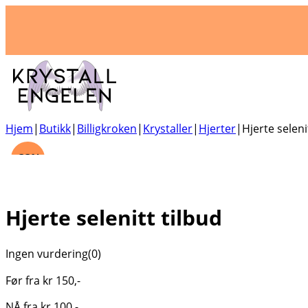
Hjem
|
Butikk
|
Billigkroken
|
Krystaller
|
Hjerter
|
Hjerte seleni
-33%
Hjerte selenitt tilbud
Ingen vurdering
(0)
Før fra
kr
150
,-
NÅ fra
kr
100
,-