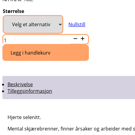
Størrelse
Nullstill
Hjerte
selenitt
tilbud
antall
Legg i handlekurv
Beskrivelse
Tilleggsinformasjon
Hjerte selenitt.
Mental skjærebrenner, finner årsaker og arbeider med s