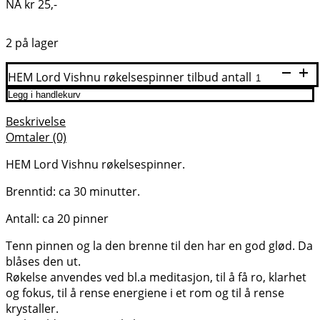
NÅ
kr
25
,-
2 på lager
HEM Lord Vishnu røkelsespinner tilbud antall
Legg i handlekurv
Beskrivelse
Omtaler (0)
HEM Lord Vishnu røkelsespinner.
Brenntid: ca 30 minutter.
Antall: ca 20 pinner
Tenn pinnen og la den brenne til den har en god glød. Da
blåses den ut.
Røkelse anvendes ved bl.a meditasjon, til å få ro, klarhet
og fokus, til å rense energiene i et rom og til å rense
krystaller.