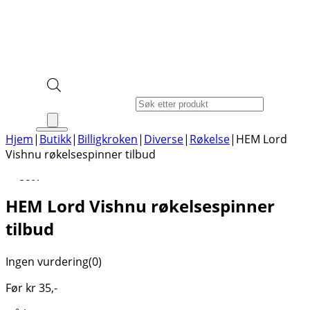
Products search
Hjem
|
Butikk
|
Billigkroken
|
Diverse
|
Røkelse
|
HEM Lord
Vishnu røkelsespinner tilbud
-29%
HEM Lord Vishnu røkelsespinner
tilbud
Ingen vurdering
(0)
Før
kr
35
,-