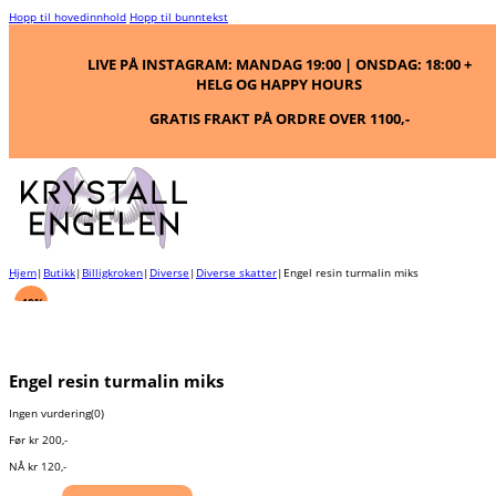
Hopp til hovedinnhold
Hopp til bunntekst
LIVE PÅ INSTAGRAM: MANDAG 19:00 | ONSDAG: 18:00 +
HELG OG HAPPY HOURS
GRATIS FRAKT PÅ ORDRE OVER 1100,-
Hjem
|
Butikk
|
Billigkroken
|
Diverse
|
Diverse skatter
|
Engel resin turmalin miks
-40%
Engel resin turmalin miks
Ingen vurdering
(0)
Før
kr
200
,-
NÅ
kr
120
,-