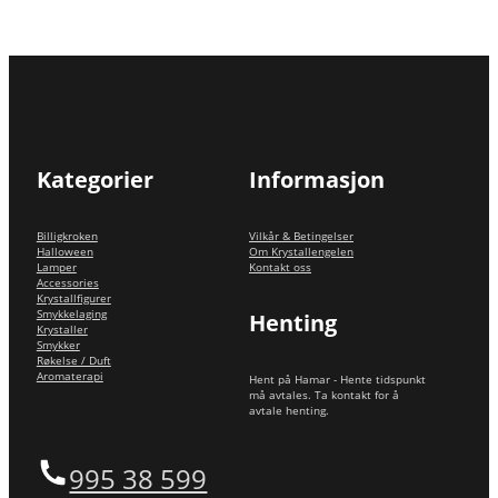
Kategorier
Informasjon
Billigkroken
Vilkår & Betingelser
Halloween
Om Krystallengelen
Lamper
Kontakt oss
Accessories
Krystallfigurer
Smykkelaging
Henting
Krystaller
Smykker
Røkelse / Duft
Aromaterapi
Hent på Hamar - Hente tidspunkt
må avtales. Ta kontakt for å
avtale henting.
995 38 599