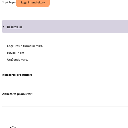
1 på lager
Legg i handlekurv
Beskrivelse
Engel resin turmalin miks.
Høyde: 7 cm
Utgående vare.
Relaterte produkter:
Anbefalte produkter: