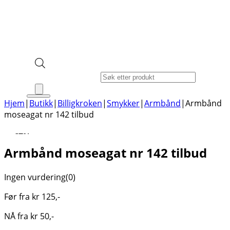
Products search
Hjem
|
Butikk
|
Billigkroken
|
Smykker
|
Armbånd
|
Armbånd
moseagat nr 142 tilbud
-67%
Armbånd moseagat nr 142 tilbud
Ingen vurdering
(0)
Før fra
kr
125
,-
NÅ fra
kr
50
,-