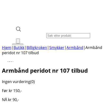
Products search
Hjem
|
Butikk
|
Billigkroken
|
Smykker
|
Armbånd
|
Armbånd
peridot nr 107 tilbud
-40%
Armbånd peridot nr 107 tilbud
Ingen vurdering
(0)
Før
kr
150
,-
NÅ
kr
90
,-