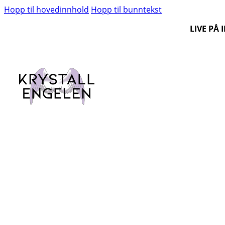
Hopp til hovedinnhold
Hopp til bunntekst
LIVE PÅ