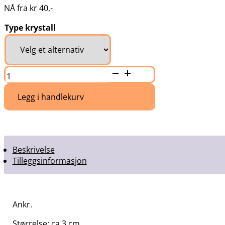
NÅ fra
kr
40
,-
Type krystall
Ankr
tilbud
antall
Legg i handlekurv
Beskrivelse
Tilleggsinformasjon
Ankr.
Størrelse: ca 3 cm