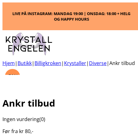
LIVE PÅ INSTAGRAM: MANDAG 19:00 | ONSDAG: 18:00 + HELG
OG HAPPY HOURS
Hjem
|
Butikk
|
Billigkroken
|
Krystaller
|
Diverse
|
Ankr tilbud
-50%
Ankr tilbud
Ingen vurdering
(0)
Før fra
kr
80
,-