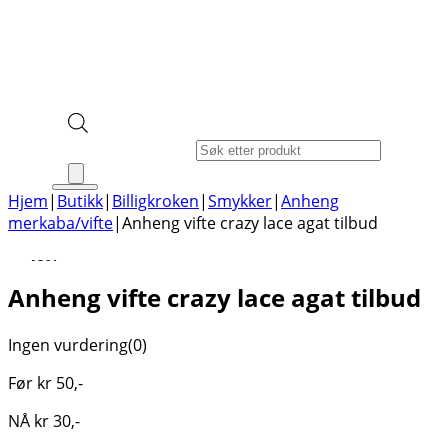
Products search
Hjem
|
Butikk
|
Billigkroken
|
Smykker
|
Anheng
merkaba/vifte
|
Anheng vifte crazy lace agat tilbud
-40%
Anheng vifte crazy lace agat tilbud
Ingen vurdering
(0)
Før
kr
50
,-
NÅ
kr
30
,-