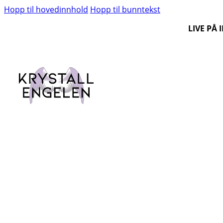
Hopp til hovedinnhold
Hopp til bunntekst
LIVE PÅ