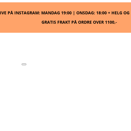
LIVE PÅ INSTAGRAM: MANDAG 19:00 | ONSDAG: 18:00 + HELG O
GRATIS FRAKT PÅ ORDRE OVER 1100,-