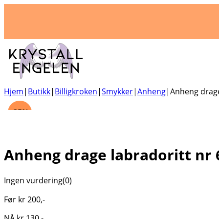
Hjem
|
Butikk
|
Billigkroken
|
Smykker
|
Anheng
|
Anheng drage 
-35%
Anheng drage labradoritt nr 
Ingen vurdering
(0)
Før
kr
200
,-
NÅ
kr
130
,-