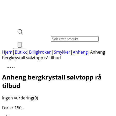
Products search
Hjem
|
Butikk
|
Billigkroken
|
Smykker
|
Anheng
|
Anheng
bergkrystall sølvtopp rå tilbud
-33%
Anheng bergkrystall sølvtopp rå
tilbud
Ingen vurdering
(0)
Før
kr
150
,-