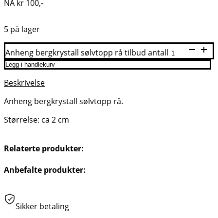
NÅ
kr
100
,-
5 på lager
Anheng bergkrystall sølvtopp rå tilbud antall
Legg i handlekurv
Beskrivelse
Anheng bergkrystall sølvtopp rå.
Størrelse: ca 2 cm
Relaterte produkter:
Anbefalte produkter:
Sikker betaling