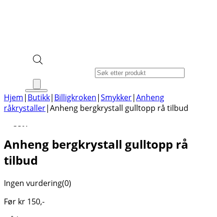
Products search
Hjem
|
Butikk
|
Billigkroken
|
Smykker
|
Anheng
råkrystaller
|
Anheng bergkrystall gulltopp rå tilbud
-33%
Anheng bergkrystall gulltopp rå
tilbud
Ingen vurdering
(0)
Før
kr
150
,-