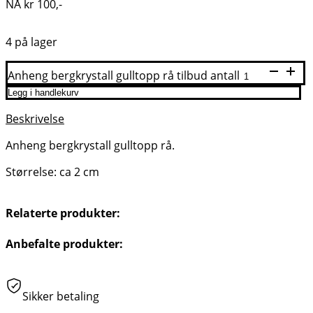
NÅ
kr
100
,-
4 på lager
Anheng bergkrystall gulltopp rå tilbud antall
Legg i handlekurv
Beskrivelse
Anheng bergkrystall gulltopp rå.
Størrelse: ca 2 cm
Relaterte produkter:
Anbefalte produkter:
Sikker betaling