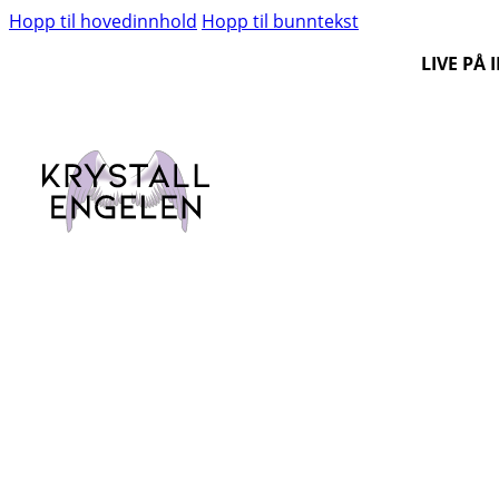
Hopp til hovedinnhold
Hopp til bunntekst
LIVE PÅ