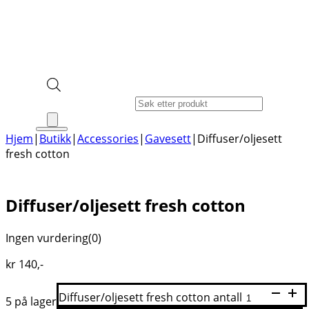
Products search
Hjem
|
Butikk
|
Accessories
|
Gavesett
|
Diffuser/oljesett
fresh cotton
Diffuser/oljesett fresh cotton
Ingen vurdering
(0)
kr
140
,-
Diffuser/oljesett fresh cotton antall
5 på lager